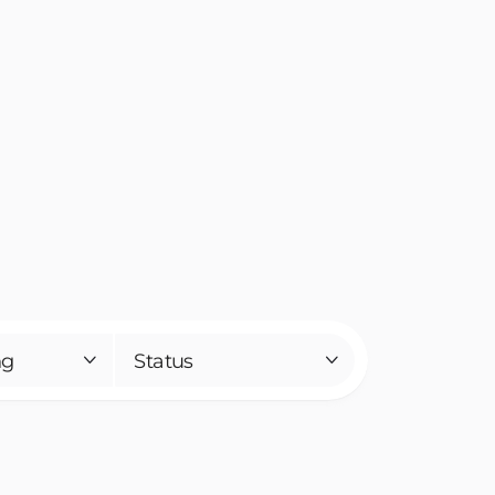
ng
Status

