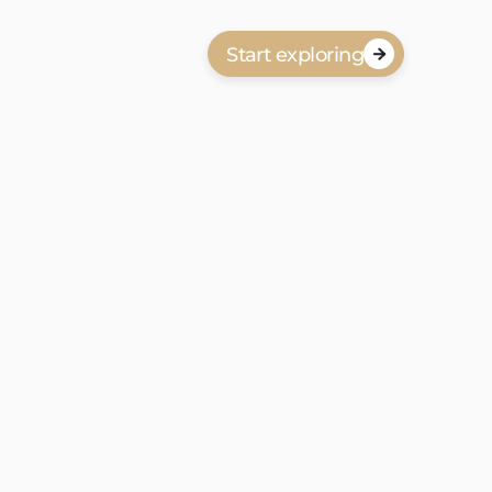
Start exploring

anbod in Vogelwijk