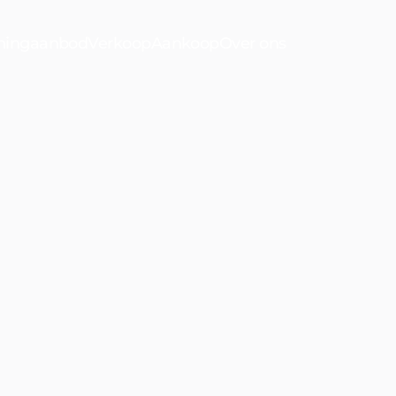
ingaanbod
Verkoop
Aankoop
Over ons
n
Vogelwijk
Bekijk ons a