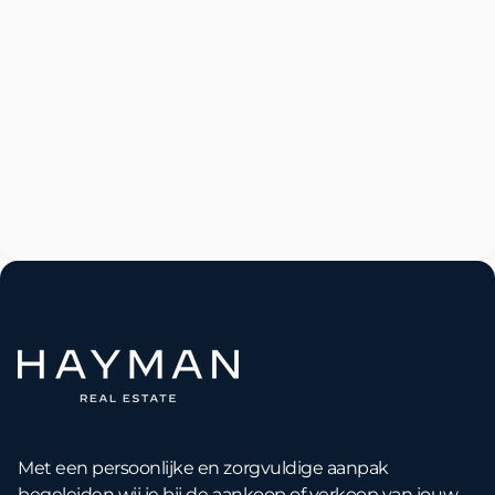
Te huur

Laan van Meerdervoort 320A
Laan van Meerdervoort 320A
103
1
2
Met een persoonlijke en zorgvuldige aanpak
begeleiden wij je bij de aankoop of verkoop van jouw