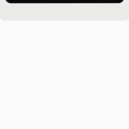

Te koop

Conradkade 9
2517BM Den Haag €815.000
172
2
4