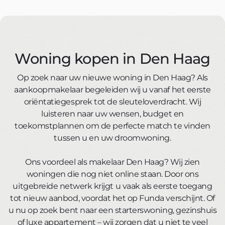
Bekijk hieronder de unieke kenmerken van deze
woning.
Woning kopen in Den Haag
Vaatwasser
Tuin
Op zoek naar uw nieuwe woning in Den Haag? Als
aankoopmakelaar begeleiden wij u vanaf het eerste
oriëntatiegesprek tot de sleuteloverdracht. Wij
Centrale
Nabij centrum
verwarming
luisteren naar uw wensen, budget en
toekomstplannen om de perfecte match te vinden
tussen u en uw droomwoning.
Ons voordeel als makelaar Den Haag? Wij zien
woningen die nog niet online staan. Door ons
uitgebreide netwerk krijgt u vaak als eerste toegang
tot nieuw aanbod, voordat het op Funda verschijnt. Of
u nu op zoek bent naar een starterswoning, gezinshuis
of luxe appartement – wij zorgen dat u niet te veel