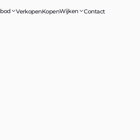
bod
Wijken
Verkopen
Kopen
Contact


gelegd
rsprong
e
Naam
en de