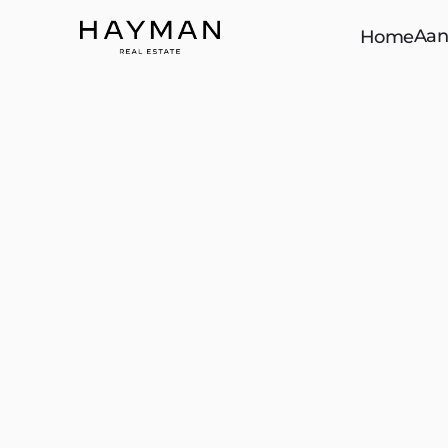
Aan
Home
De wijk Duinoord is eind negentiende eeuw aan
op wat eeuwenlang duingebied was — en die oo
heeft de wijk gevormd. De brede lanen, de statig
herenhuizen en het ovale Sweelinckplein verrad