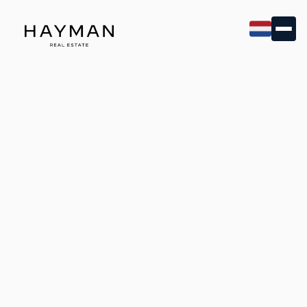
Het Valkenboskwartier is een van de meest
karaktervolle wijken van Den Haag. Bredelanen,
robuuste baksteenarchitectuur uit het begin van de
vorige eeuw en eenlevendig straatleven dat de
Haagse eigenheid op zijn best laat zien. Of u