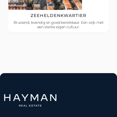
ZEEHELDENKWARTIER
Bruisend, levendig en goed bereikbaar. Een wijk met
een sterke eigen cultuur.