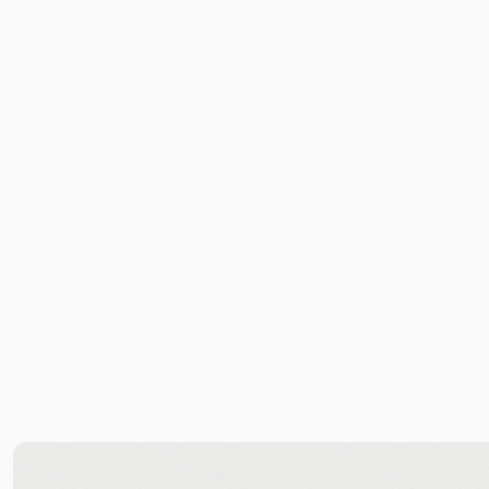
maken deze appartementen bijzonder gewil
authentiek wonen in de stad. De appartem
charme met moderne wooncomfort – ideaal
professionals die op zoek zijn naar karakte
woonomgeving.
Met uitstekende verbindingen naar het cen
uitvalswegen is dit pand een perfecte vond
buurten van Den Haag.
Bekijk hieronder de unieke kenmerken va