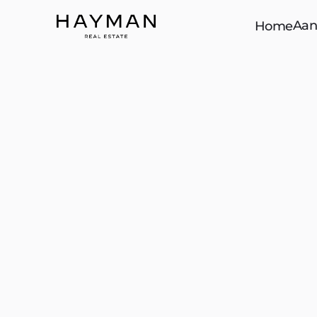
Aan
Home
2562EE Den Haag