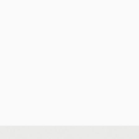
d bij liefhebbers van
enten combineren historische
 voor starters en young
r én een levendige
trum, het strand en de
st in een van de meest geliefde
n deze woning.