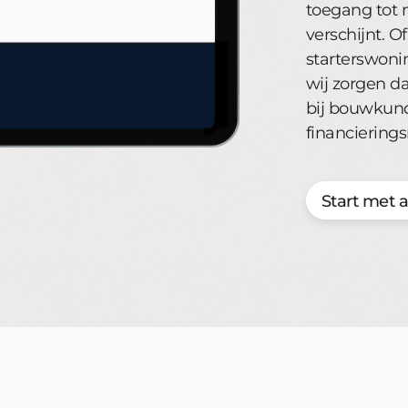
toegang tot 
verschijnt. O
starterswoni
wij zorgen da
bij bouwkundi
financiering
Start met 