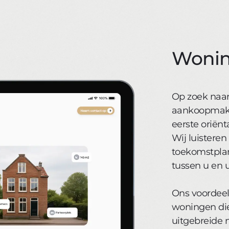
Wonin
Op zoek naa
aankoopmakel
eerste oriënt
Wij luistere
toekomstpla
tussen u en
Ons voordeel
woningen die
uitgebreide n