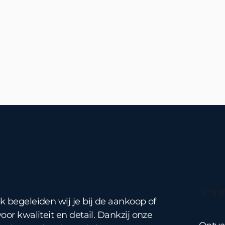
gs page and
purchase it.

Schrij
 begeleiden wij je bij de aankoop of
or kwaliteit en detail. Dankzij onze