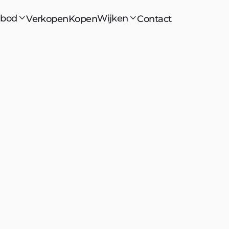
bod
Wijken
Verkopen
Kopen
Contact


Verkoopmakelaar Den Haag
Aanvraag
woningverkoop