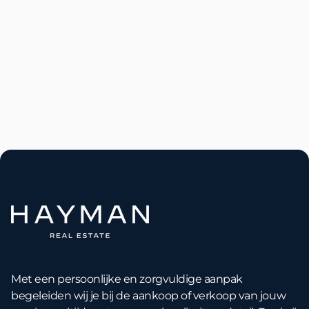
Aan- en verkooptips

Hoeveel geld heeft u nodig om een
huis te kopen?
Lees meer
Aug 5, 2026

Met een persoonlijke en zorgvuldige aanpak
begeleiden wij je bij de aankoop of verkoop van jouw